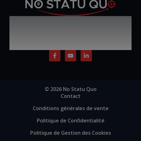
Défiez le statu quo,
Par Ezio SABATINI
progressez, inspirez et
réussissez
F
Y
L
a
o
i
c
u
n
e
t
k
b
u
e
o
b
d
o
e
i
© 2026 No Statu Quo
k
n
Contact
-
-
f
i
Conditions générales de vente
n
Politique de Confidentialité
Politique de Gestion des Cookies