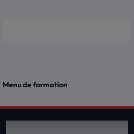
Aller
au
contenu
Menu de formation
DEVENEZ UN MEMBRE