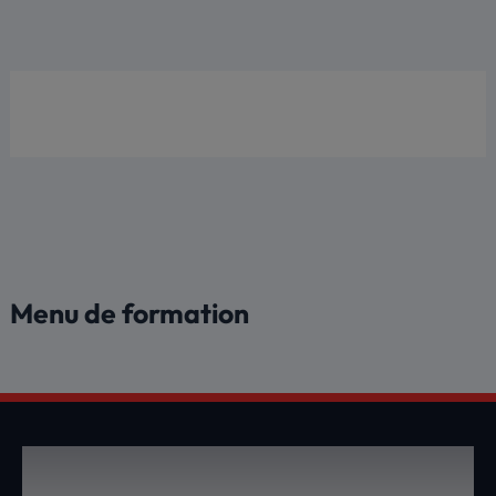
Aller
au
contenu
Menu de formation
DEVENEZ UN MEMBRE