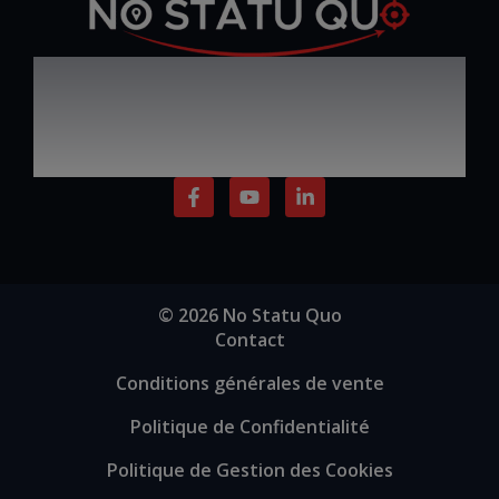
Défiez le statu quo,
Par Ezio SABATINI
progressez, inspirez et
réussissez
F
Y
L
a
o
i
c
u
n
e
t
k
b
u
e
o
b
d
o
e
i
© 2026 No Statu Quo
k
n
Contact
-
-
f
i
Conditions générales de vente
n
Politique de Confidentialité
Politique de Gestion des Cookies