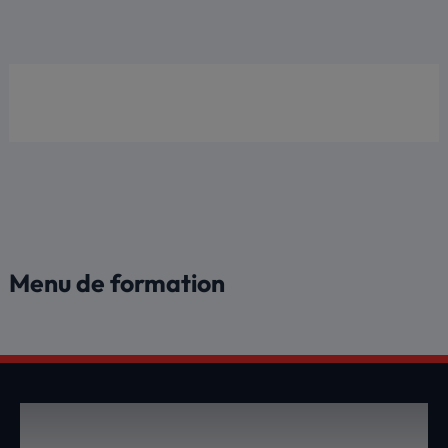
Aller
au
contenu
Menu de formation
DEVENEZ UN MEMBRE