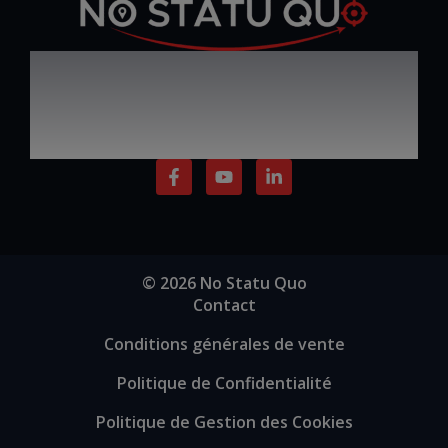
Défiez le statu quo,
Par Ezio SABATINI
progressez, inspirez et
réussissez
F
Y
L
a
o
i
c
u
n
e
t
k
b
u
e
o
b
d
o
e
i
© 2026 No Statu Quo
k
n
Contact
-
-
f
i
Conditions générales de vente
n
Politique de Confidentialité
Politique de Gestion des Cookies