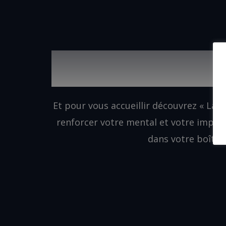
DEVENEZ UN MEMBRE P
NOTRE COMMUN
Et pour vous accueillir découvrez « La 
renforcer votre mental et votre impac
dans votre boîte m