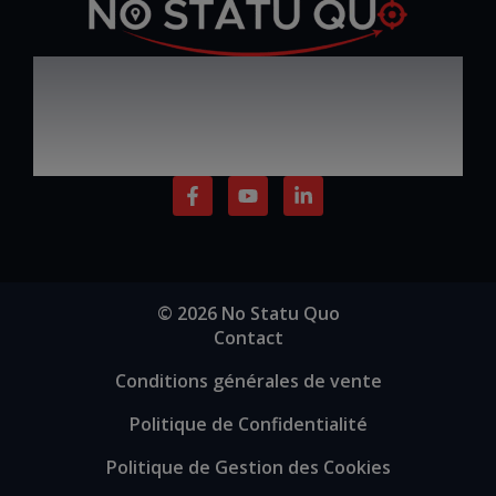
Défiez le statu quo,
Par Ezio SABATINI
progressez, inspirez et
réussissez
F
Y
L
a
o
i
c
u
n
e
t
k
b
u
e
o
b
d
o
e
i
© 2026 No Statu Quo
k
n
Contact
-
-
f
i
Conditions générales de vente
n
Politique de Confidentialité
Politique de Gestion des Cookies