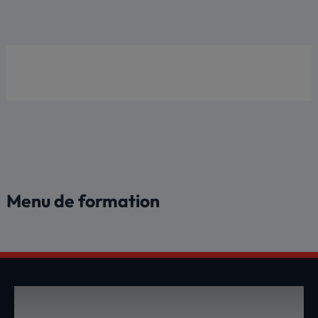
Aller
au
contenu
Menu de formation
DEVENEZ UN MEMBRE