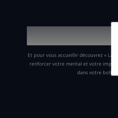
DEVENEZ UN MEMBRE P
NOTRE COMMUN
Et pour vous accueillir découvrez « La 
renforcer votre mental et votre impac
dans votre boîte m